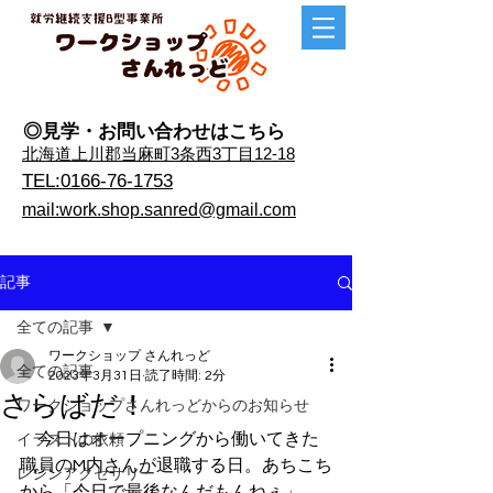
◎見学・​お問い合わせはこちら
​北海道上川郡当麻町3条西3丁目12-18
TEL:0166-76-1753
mail:work.shop.sanred@gmail.com
記事
全ての記事
ワークショップ さんれっど
全ての記事
2023年3月31日
読了時間: 2分
さらばだ！
ワークショップさんれっどからのお知らせ
　今日はオープニングから働いてきた
イラストの依頼
職員のM内さんが退職する日。あちこち
レジンアクセサリー
から「今日で最後なんだもんねぇ」