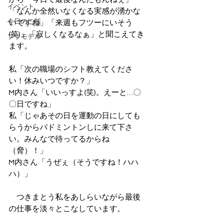
イベント
「なんか全然いなくなる実感が湧かな
今日のご飯
いですね」「来週もフツーにいそう
(笑)」「寂しくなるなぁ」と聞こえてき
プラモデル
ます。
私「次の職場のシフト教えてくださ
い！休みいつですか？」
M内さん「いいっすよ(笑)。えーと…〇
〇日ですね」
私「じゃあその日を運動の日にしても
らうからバドミントンしに来て下さ
い。みんなで待ってるからね
（脅）！」
M内さん「うぜぇ（そうですね！ハハ
ハ）」
　つきまとう私をあしらいながら最後
の仕事を淡々とこなしています。