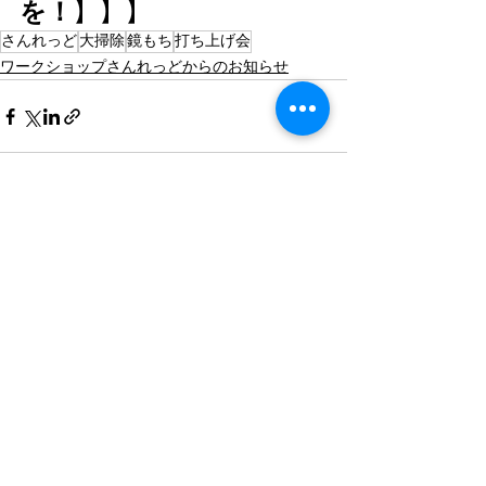
を！
】】】
さんれっど
大掃除
鏡もち
打ち上げ会
ワークショップさんれっどからのお知らせ
すべて表示
最新記事