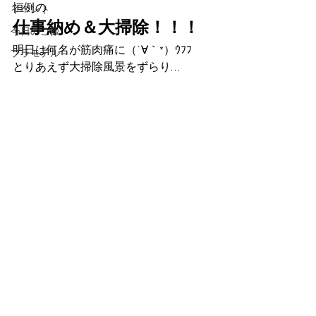
恒例の
イベント
仕事納め＆大掃除！！！
今日のご飯
明日は何名が筋肉痛に（´∀｀*）ｳﾌﾌ
プラモデル
とりあえず大掃除風景をずらり…