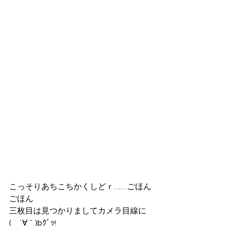
こっそりあちこちかくしどｒ……ごほん
ごほん
三枚目は見つかりましてカメラ目線に
(　´∀｀)bｸﾞｯ!