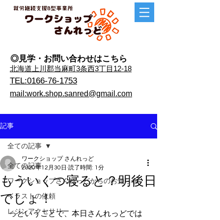
◎見学・​お問い合わせはこちら
​北海道上川郡当麻町3条西3丁目12-18
TEL:0166-76-1753
mail:work.shop.sanred@gmail.com
記事
全ての記事
ワークショップ さんれっど
全ての記事
2020年12月30日
読了時間: 1分
もういくつ寝ると？明後日
ワークショップさんれっどからのお知らせ
でしょ！
イラストの依頼
レジンアクセサリー
っということで、本日さんれっどでは