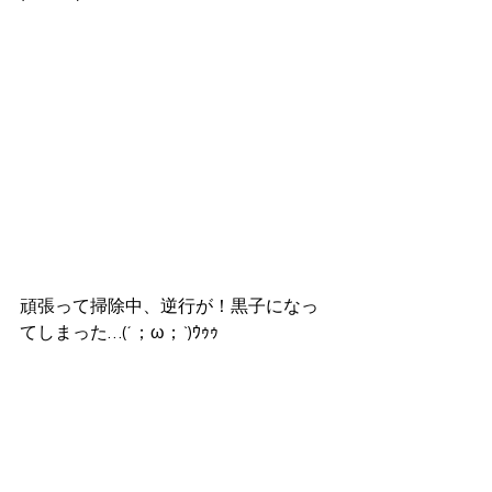
頑張って掃除中、逆行が！黒子になっ
てしまった…(´；ω；`)ｳｩｩ