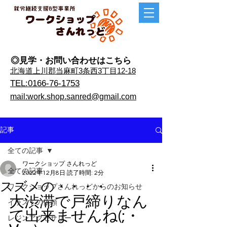
◎見学・​お問い合わせはこちら
​北海道上川郡当麻町3条西3丁目12-18
TEL:0166-76-1753
mail:work.shop.sanred@gmail.com
記事
全ての記事
ワークショップ さんれっど
全ての記事
2022年12月8日
読了時間: 2分
スズメの・・・・
ワークショップさんれっどからのお知らせ
大渋滞で戸締りなん
イラストの依頼
て出来ませんね(;・
レジンアクセサリー