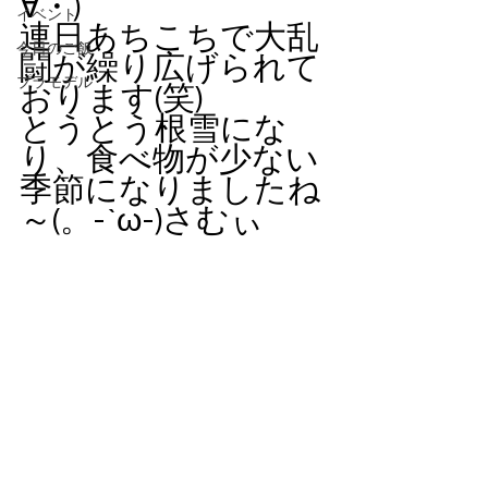
∀・)
イベント
連日あちこちで大乱
今日のご飯
闘が繰り広げられて
プラモデル
おります(笑)
とうとう根雪にな
り、食べ物が少ない
季節になりましたね
～(。-`ω-)さむぃ