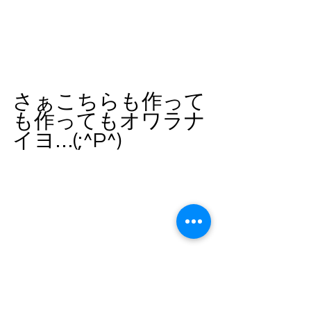
さぁこちらも作って
も作ってもオワラナ
イヨ…(;^P^)