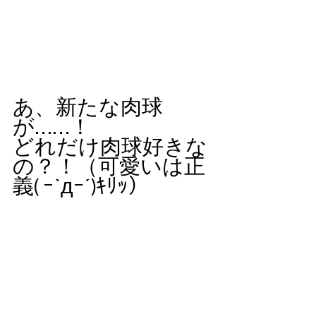
あ、新たな肉球
が……！
どれだけ肉球好きな
の？！（可愛いは正
義( ｰ`дｰ´)ｷﾘｯ）