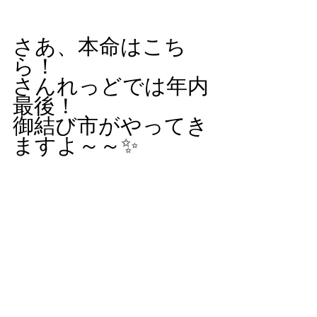
さあ、本命はこち
ら！
さんれっどでは年内
最後！
御結び市がやってき
ますよ～～✨