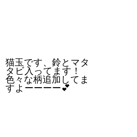
猫玉です、鈴とマタ
タビ入ってます！
色々な柄追加してま
すよーーーー💕