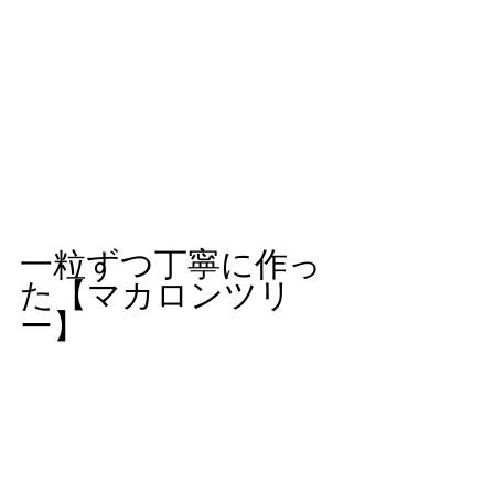
一粒ずつ丁寧に作っ
た【マカロンツリ
ー】