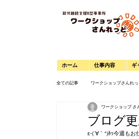
ホーム
仕事内容
ギ
全ての記事
ワークショップさんれっ
ワークショップ さ
今日のご飯
プラモデル
ブログ更
ε-(´∀｀*)ﾎｯ