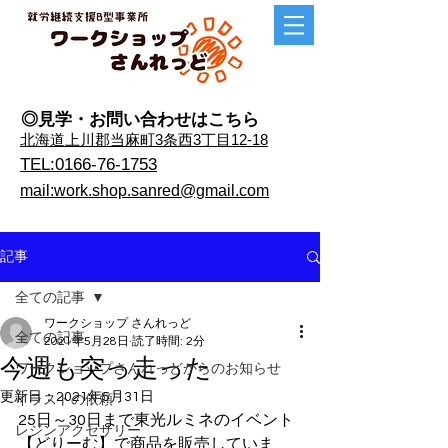
◎見学・​お問い合わせはこちら
​北海道上川郡当麻町3条西3丁目12-18
TEL:0166-76-1753
mail:work.shop.sanred@gmail.com
記事
全ての記事
ワークショップ さんれっど
全ての記事
2021年5月28日
読了時間: 2分
今週も突っ走った
ワークショップさんれっどからのお知らせ
更新日：
2021年5月31日
イラストの依頼
25日～30日まで東光ルミネのイベント
レジンアクセサリー
【どりーむ】で商品を販売していま