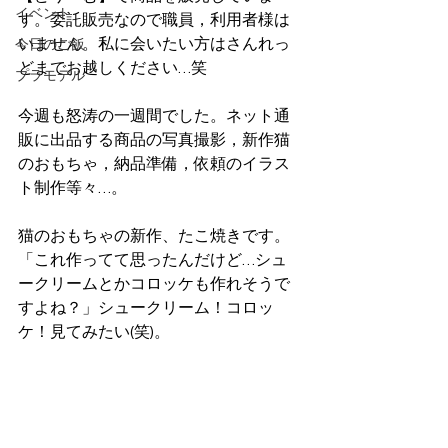
イベント
す。委託販売なので職員，利用者様は
いません。私に会いたい方はさんれっ
今日のご飯
どまでお越しください…笑
プラモデル
今週も怒涛の一週間でした。ネット通
販に出品する商品の写真撮影，新作猫
のおもちゃ，納品準備，依頼のイラス
ト制作等々…。
猫のおもちゃの新作、たこ焼きです。
「これ作ってて思ったんだけど…シュ
ークリームとかコロッケも作れそうで
すよね？」シュークリーム！コロッ
ケ！見てみたい(笑)。