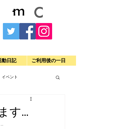
活動日記
ご利用後の一日
イベント
ます…
…