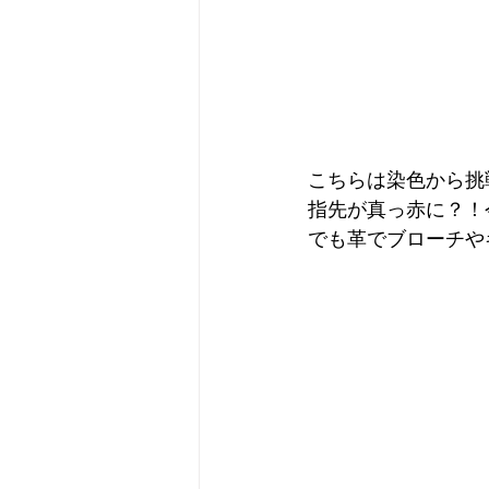
こちらは染色から挑
指先が真っ赤に？！今
でも革でブローチや