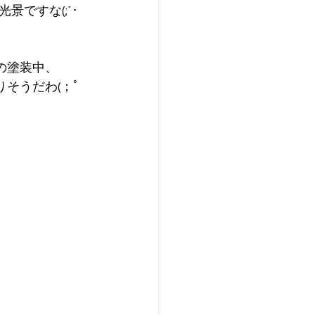
ですな(;´･
の塗装中、
そうだわ(；ﾟ