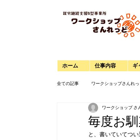
ホーム
仕事内容
ギ
全ての記事
ワークショップさんれっ
ワークショップ さ
今日のご飯
プラモデル
毎度お馴
と、書いていてつい