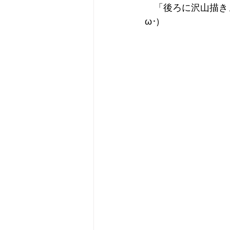
　「後ろに沢山描き
ω･)