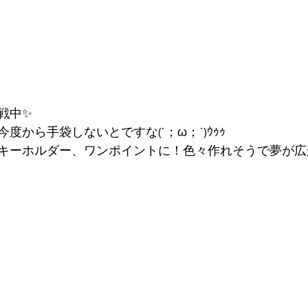
戦中✨
度から手袋しないとですな(´；ω；`)ｳｩｩ
キーホルダー、ワンポイントに！色々作れそうで夢が広