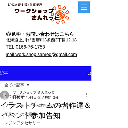
◎見学・​お問い合わせはこちら
​北海道上川郡当麻町3条西3丁目12-18
TEL:0166-76-1753
mail:work.shop.sanred@gmail.com
記事
全ての記事
ワークショップ さんれっど
全ての記事
2018年11月9日
読了時間: 2分
イラストチームの習作達＆
ワークショップさんれっどからのお知らせ
イベント参加告知
イラストの依頼
レジンアクセサリー