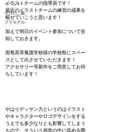
イラストチームの指導員です！
イベント
最近のイラストチームの練習の成果を
今日のご飯
載せていこうと思います！
プラモデル
加えて明日のイベント参加について告
知しておきます。
雨竜高等養護学校様の学校祭にスペー
スとして出させていただきます！
アクセサリー等新作をご用意してお待
ちしています！
やはりデッサン力というのはイラスト
やキャラクターやロゴデザインをする
うえでも多少なりとも影響してしまう
もので、そういう画面の中に収める際