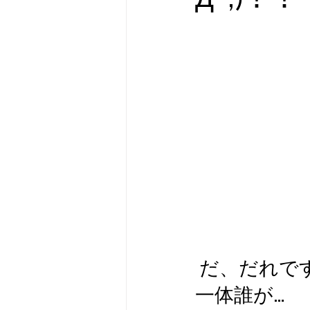
 だ、だれで
一体誰が…