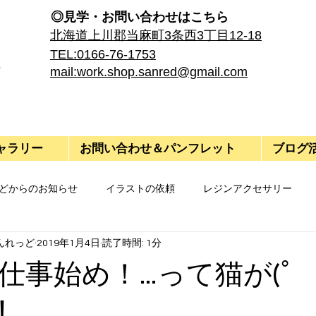
◎見学・​お問い合わせはこちら
​北海道上川郡当麻町3条西3丁目12-18
TEL:0166-76-1753
mail:work.shop.sanred@gmail.com
ャラリー
お問い合わせ＆パンフレット
ブログ
どからのお知らせ
イラストの依頼
レジンアクセサリー
んれっど
2019年1月4日
読了時間: 1分
仕事始め！…って猫が(ﾟ
！