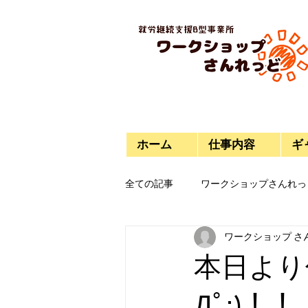
ホーム
仕事内容
ギ
全ての記事
ワークショップさんれっ
ワークショップ さ
今日のご飯
プラモデル
本日より
Дﾟ;)！！