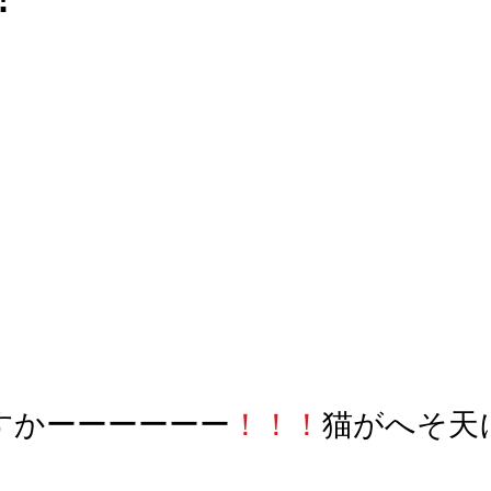
すかーーーーーー
！！！
猫がへそ天