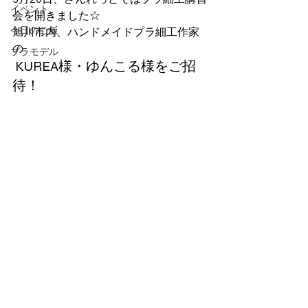
イベント
会を開きました☆
今日のご飯
旭川市内、ハンドメイドプラ細工作家
の
プラモデル
 KUREA様・ゆんこる様をご招
待！