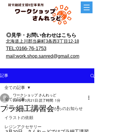
◎見学・​お問い合わせはこちら
​北海道上川郡当麻町3条西3丁目12-18
TEL:0166-76-1753
mail:work.shop.sanred@gmail.com
記事
全ての記事
ワークショップ さんれっど
全ての記事
2019年3月21日
読了時間: 1分
プラ細工講習会！
ワークショップさんれっどからのお知らせ
イラストの依頼
レジンアクセサリー
3月20日、さんれっどではプラ細工講習