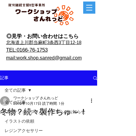
◎見学・​お問い合わせはこちら
​北海道上川郡当麻町3条西3丁目12-18
TEL:0166-76-1753
mail:work.shop.sanred@gmail.com
記事
全ての記事
ワークショップ さんれっど
全ての記事
2019年10月17日
読了時間: 1分
冬物？続々製作ちゅ～！
ワークショップさんれっどからのお知らせ
イラストの依頼
レジンアクセサリー