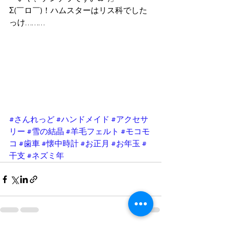
Σ(￣ロ￣)！ハムスターはリス科でした
っけ………
#さんれっど
#ハンドメイド
#アクセサ
リー
#雪の結晶
#羊毛フェルト
#モコモ
コ
#歯車
#懐中時計
#お正月
#お年玉
#
干支
#ネズミ年