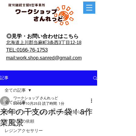
◎見学・​お問い合わせはこちら
​北海道上川郡当麻町3条西3丁目12-18
TEL:0166-76-1753
mail:work.shop.sanred@gmail.com
記事
全ての記事
ワークショップ さんれっど
全ての記事
2019年10月25日
読了時間: 1分
来年の干支のポチ袋！&作
ワークショップさんれっどからのお知らせ
業風景
イラストの依頼
レジンアクセサリー