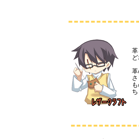
革
ど
革
さ
​
ち