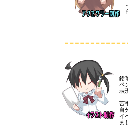
鉛
ペ
表
​
自
イ
ま