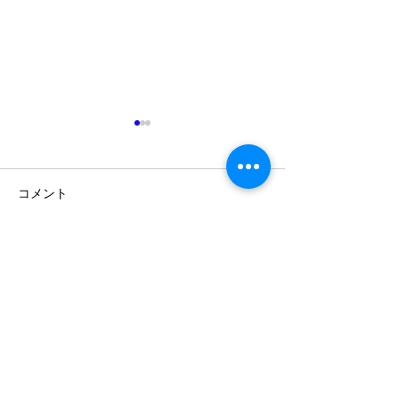
コメント
今日の作品！
【7月15日】ハッピーシャ
コメントを追加…
イニーマーケットに参加
しました。
​◎サイトマップ◎