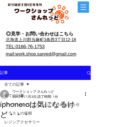
◎見学・​お問い合わせはこちら
​北海道上川郡当麻町3条西3丁目12-18
TEL:0166-76-1753
mail:work.shop.sanred@gmail.com
記事
全ての記事
ワークショップ さんれっど
全ての記事
2017年11月3日
読了時間: 1分
iphone10は気になるけ
ワークショップさんれっどからのお知らせ
ど・・・
イラストの依頼
レジンアクセサリー