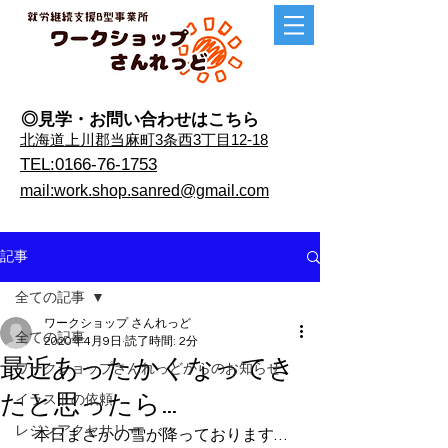
◎見学・​お問い合わせはこちら
​北海道上川郡当麻町3条西3丁目12-18
TEL:0166-76-1753
mail:work.shop.sanred@gmail.com
記事
全ての記事
ワークショップ さんれっど
全ての記事
2020年4月9日
読了時間: 2分
最近あったかくなってき
ワークショップさんれっどからのお知らせ
たと思ったら…
イラストの依頼
レジンアクセサリー
　本日まさかの雪が降っております…