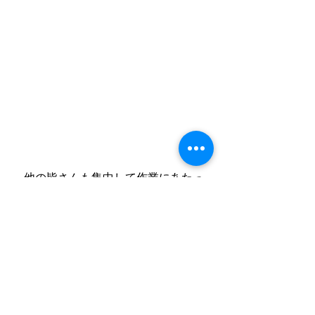
　他の皆さんも集中して作業にあたっ
ています。カード仕分けは種類もたく
さんあって覚えるのが大変そうです。
　カードゲームは人気が尽きません
ね。昔よく遊んでたカードもいまだに
新しい物が出たり大会をやっていたり
とまだまだ人気があるみたいです！