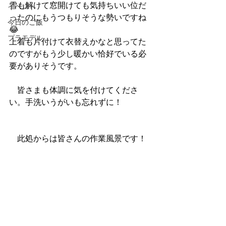
雪も解けて窓開けても気持ちいい位だ
イベント
ったのにもうつもりそうな勢いですね
今日のご飯
😂
プラモデル
上着も片付けて衣替えかなと思ってた
のですがもう少し暖かい恰好でいる必
要がありそうです。
　皆さまも体調に気を付けてくださ
い。手洗いうがいも忘れずに！
　此処からは皆さんの作業風景です！