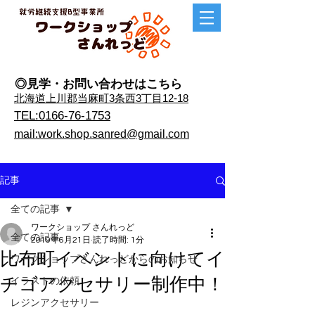
◎見学・​お問い合わせはこちら
​北海道上川郡当麻町3条西3丁目12-18
TEL:0166-76-1753
mail:work.shop.sanred@gmail.com
記事
全ての記事
ワークショップ さんれっど
全ての記事
2019年6月21日
読了時間: 1分
比布町イベントに向けてイ
ワークショップさんれっどからのお知らせ
チゴアクセサリー制作中！
イラストの依頼
レジンアクセサリー